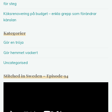
för steg
Köksrenovering på budget – enkla grepp som förändrar
känslan
Kategorier
Gör en tröja
Gör hemmet vackert
Uncategorised
Stitched in Sweden – Episode 94