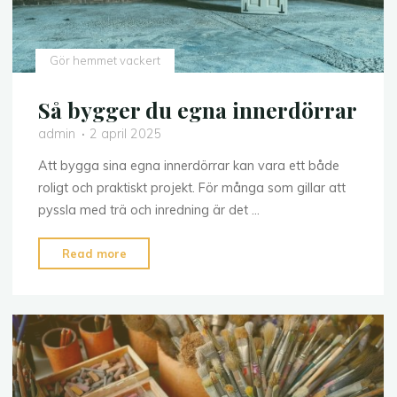
Gör hemmet vackert
Så bygger du egna innerdörrar
admin
2 april 2025
Att bygga sina egna innerdörrar kan vara ett både
roligt och praktiskt projekt. För många som gillar att
pyssla med trä och inredning är det …
"Så
Read more
bygger
du
egna
innerdörrar"