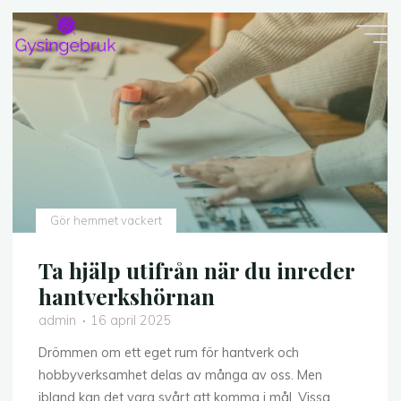
Skip
to
content
Gör hemmet vackert
Ta hjälp utifrån när du inreder
hantverkshörnan
admin
16 april 2025
Drömmen om ett eget rum för hantverk och
hobbyverksamhet delas av många av oss. Men
ibland kan det vara svårt att komma i mål. Vissa …