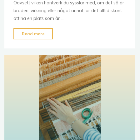
Oavsett vilken hantverk du sysslar med, om det så är
broderi, virkning eller något annat, är det alltid skönt
att ha en plats som är …
"Finansiera
Read more
mysig
hörna
för
hantverk
och
pyssel
hemma"