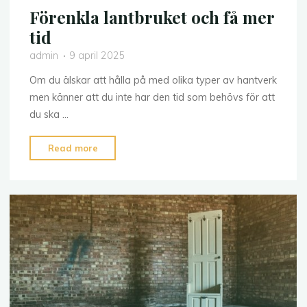
Förenkla lantbruket och få mer
tid
admin
9 april 2025
Om du älskar att hålla på med olika typer av hantverk
men känner att du inte har den tid som behövs för att
du ska …
"Förenkla
Read more
lantbruket
och
få
mer
tid"