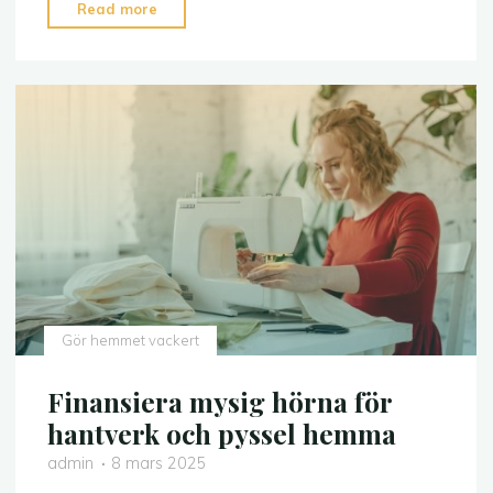
"Kendrill
Read more
behövs
vid
speciella
hantverk"
Gör hemmet vackert
Finansiera mysig hörna för
hantverk och pyssel hemma
admin
8 mars 2025