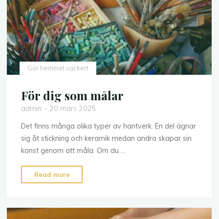
Gör hemmet vackert
För dig som målar
admin
20 mars 2025
Det finns många olika typer av hantverk. En del ägnar
sig åt stickning och keramik medan andra skapar sin
konst genom att måla. Om du …
"För
Read more
dig
som
målar"