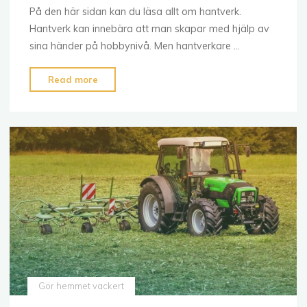
På den här sidan kan du läsa allt om hantverk.
Hantverk kan innebära att man skapar med hjälp av
sina händer på hobbynivå. Men hantverkare …
"För
Read more
dig
som
jobbar
inom
bygg"
Gör hemmet vackert