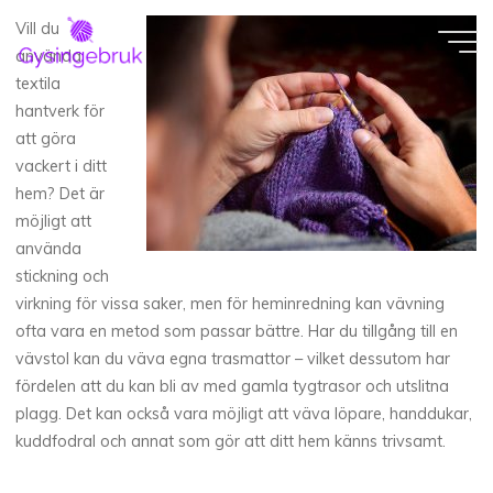
Skip
Vill du
to
använda
content
textila
hantverk för
att göra
vackert i ditt
hem? Det är
möjligt att
använda
stickning och
virkning för vissa saker, men för heminredning kan vävning
ofta vara en metod som passar bättre. Har du tillgång till en
vävstol kan du väva egna trasmattor – vilket dessutom har
fördelen att du kan bli av med gamla tygtrasor och utslitna
plagg. Det kan också vara möjligt att väva löpare, handdukar,
kuddfodral och annat som gör att ditt hem känns trivsamt.