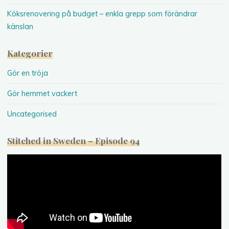
Köksrenovering på budget – enkla grepp som förändrar
känslan
Kategorier
Gör en tröja
Gör hemmet vackert
Uncategorised
Stitched in Sweden – Episode 94