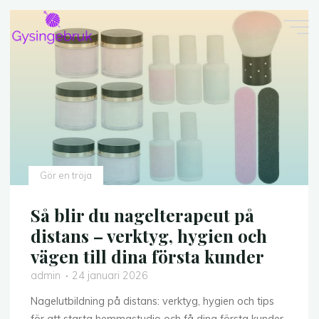
Skip
to
content
Gör en tröja
Så blir du nagelterapeut på
distans – verktyg, hygien och
vägen till dina första kunder
admin
24 januari 2026
Nagelutbildning på distans: verktyg, hygien och tips