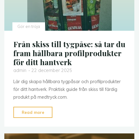
Malmö"
Gör en tröja
Från skiss till tygpåse: så tar du
fram hållbara profilprodukter
för ditt hantverk
admin
22 december 2025
Lär dig skapa hållbara tygpåsar och profilprodukter
för ditt hantverk. Praktisk guide från skiss till färdig
produkt på medtryck.com.
"Från
Read more
skiss
till
tygpåse: