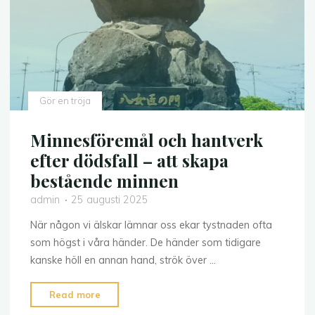
du
bör
tänka
på
vid
ekonomiska
Gör en tröja
svårigheter"
Minnesföremål och hantverk
efter dödsfall – att skapa
bestående minnen
admin
25 augusti 2025
När någon vi älskar lämnar oss ekar tystnaden ofta
som högst i våra händer. De händer som tidigare
kanske höll en annan hand, strök över …
"Minnesföremål
Read more
och