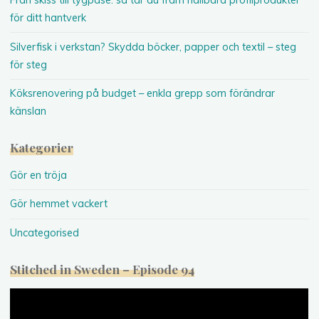
Från skiss till tygpåse: så tar du fram hållbara profilprodukter
för ditt hantverk
Silverfisk i verkstan? Skydda böcker, papper och textil – steg
för steg
Köksrenovering på budget – enkla grepp som förändrar
känslan
Kategorier
Gör en tröja
Gör hemmet vackert
Uncategorised
Stitched in Sweden – Episode 94