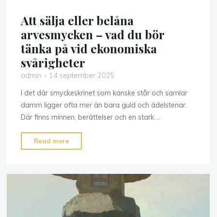
Att sälja eller belåna
arvesmycken – vad du bör
tänka på vid ekonomiska
svårigheter
admin
14 september 2025
I det där smyckeskrinet som kanske står och samlar
damm ligger ofta mer än bara guld och ädelstenar.
Där finns minnen, berättelser och en stark …
"Att
Read more
sälja
eller
belåna
arvesmycken
–
vad