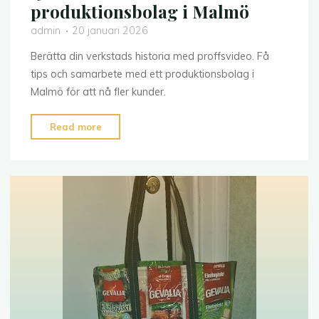
produktionsbolag i Malmö
admin
20 januari 2026
Berätta din verkstads historia med proffsvideo. Få
tips och samarbete med ett produktionsbolag i
Malmö för att nå fler kunder.
"Från
Read more
verkstad
till
video:
så
lyckas
du
med
ett
produktionsbolag
i