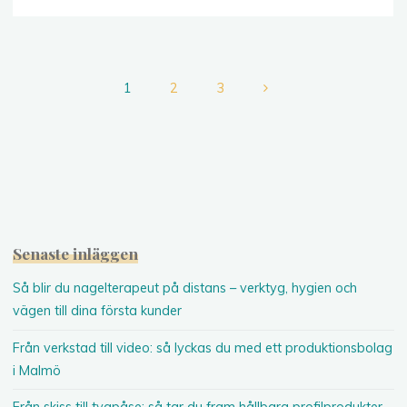
hantverk
efter
dödsfall
–
1
2
3
att
Sidnumrering
skapa
bestående
för
minnen"
inlägg
Senaste inläggen
Så blir du nagelterapeut på distans – verktyg, hygien och
vägen till dina första kunder
Från verkstad till video: så lyckas du med ett produktionsbolag
i Malmö