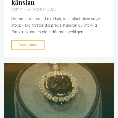
känslan
admin
24 oktober 2025
Drömmer du om ett nytt kök, men plånboken säger
stopp? Jag förstår dig precis. Känslan av att vilja
förnya, skapa en plats där man verkligen …
"Köksrenovering
Read more
på
budget
–
enkla
grepp
som
förändrar
känslan"