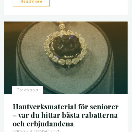
"Så
Read more
säljer
du
dina
hantverk
online
–
frakt
och
logistik
för
småföretagare"
Gör en tröja
Hantverksmaterial för seniorer
– var du hittar bästa rabatterna
och erbjudandena
admin
4 oktober 2025