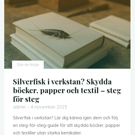
så
tar
du
fram
hållbara
profilprodukter
för
ditt
hantverk"
Gör en tröja
Silverfisk i verkstan? Skydda
böcker, papper och textil – steg
för steg
admin
4 november 2025
Silverfisk i verkstan? Lär dig känna igen dem och följ
en steg-för-steg-guide för att skydda böcker, papper
och textilier utan starka kemikalier.