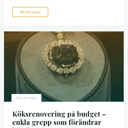
"Silverfisk
Read more
i
verkstan?
Skydda
böcker,
papper
och
textil
–
steg
för
steg"
Gör en tröja
Köksrenovering på budget –
enkla grepp som förändrar