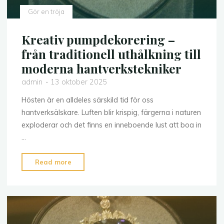
Gör en tröja
Kreativ pumpdekorering –
från traditionell uthålkning till
moderna hantverkstekniker
admin
13 oktober 2025
Hösten är en alldeles särskild tid för oss
hantverksälskare. Luften blir krispig, färgerna i naturen
exploderar och det finns en inneboende lust att boa in
…
"Kreativ
Read more
pumpdekorering
–
från
traditionell
uthålkning