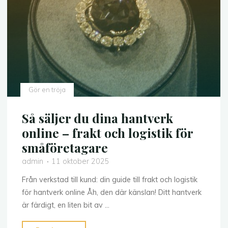
till
moderna
hantverkstekniker"
Gör en tröja
Så säljer du dina hantverk
online – frakt och logistik för
småföretagare
admin
11 oktober 2025
Från verkstad till kund: din guide till frakt och logistik
för hantverk online Åh, den där känslan! Ditt hantverk
är färdigt, en liten bit av …