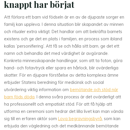
knappt har börjat
Att förlora ett barn vid födseln är en av de djupaste sorger en
familj kan uppleva. I denna situation blir skapandet av minnen
och ritualer extra viktigt. Det handlar om att bekräfta barnets
existens och ge det en plats i familjen, en process som ibland
kallas ’personifiering’. Att få se och hålla sitt barn, ge det ett
namn och behandla det med värdighet är avgörande.
Konkreta minnesskapande handlingar, som att ta foton, göra
hand- och fotavtryck eller spara en hårlock, blir ovärderliga
skatter. För en djupare förståelse av detta komplexa ämne
erbjuder Statens beredning för medicinsk och social
utvärdering viktig information om
bemötande och stöd när
barn föds döda
. I denna svåra process är det ovärderligt att
ha professionellt och empatiskt stöd. För att få hjälp att
utforma en ceremoni som hedrar det lilla livet kan man vända
sig till en erfaren aktör som
Lova begravningsbyrå
, som kan
erbjuda den vägledning och det medkännande bemötande