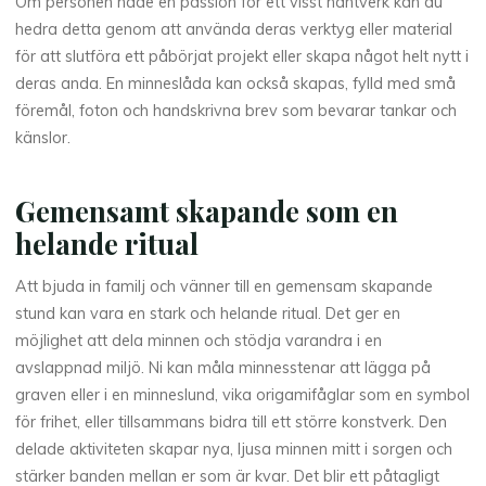
Om personen hade en passion för ett visst hantverk kan du
hedra detta genom att använda deras verktyg eller material
för att slutföra ett påbörjat projekt eller skapa något helt nytt i
deras anda. En minneslåda kan också skapas, fylld med små
föremål, foton och handskrivna brev som bevarar tankar och
känslor.
Gemensamt skapande som en
helande ritual
Att bjuda in familj och vänner till en gemensam skapande
stund kan vara en stark och helande ritual. Det ger en
möjlighet att dela minnen och stödja varandra i en
avslappnad miljö. Ni kan måla minnesstenar att lägga på
graven eller i en minneslund, vika origamifåglar som en symbol
för frihet, eller tillsammans bidra till ett större konstverk. Den
delade aktiviteten skapar nya, ljusa minnen mitt i sorgen och
stärker banden mellan er som är kvar. Det blir ett påtagligt