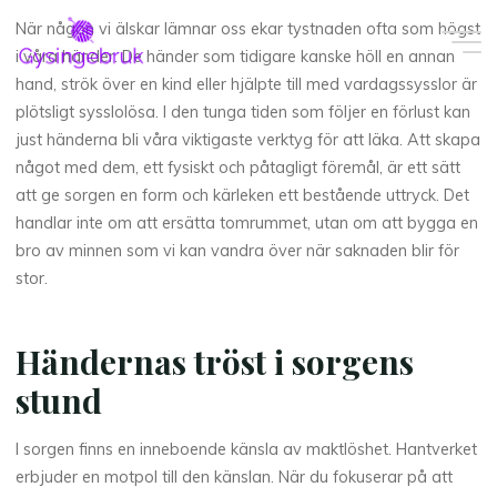
Skip
När någon vi älskar lämnar oss ekar tystnaden ofta som högst
to
i våra händer. De händer som tidigare kanske höll en annan
content
hand, strök över en kind eller hjälpte till med vardagssysslor är
plötsligt sysslolösa. I den tunga tiden som följer en förlust kan
just händerna bli våra viktigaste verktyg för att läka. Att skapa
något med dem, ett fysiskt och påtagligt föremål, är ett sätt
att ge sorgen en form och kärleken ett bestående uttryck. Det
handlar inte om att ersätta tomrummet, utan om att bygga en
bro av minnen som vi kan vandra över när saknaden blir för
stor.
Händernas tröst i sorgens
stund
I sorgen finns en inneboende känsla av maktlöshet. Hantverket
erbjuder en motpol till den känslan. När du fokuserar på att