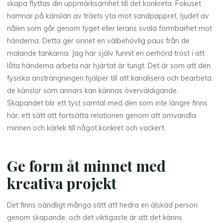
skapa flyttas din uppmärksamhet till det konkreta. Fokuset
hamnar på känslan av träets yta mot sandpappret, ljudet av
nålen som går genom tyget eller lerans svala formbarhet mot
händerna. Detta ger sinnet en välbehövlig paus från de
malande tankarna. Jag har själv funnit en oerhörd tröst i att
låta händerna arbeta när hjärtat är tungt. Det är som att den
fysiska ansträngningen hjälper till att kanalisera och bearbeta
de känslor som annars kan kännas överväldigande.
Skapandet blir ett tyst samtal med den som inte längre finns
här, ett sätt att fortsätta relationen genom att omvandla
minnen och kärlek till något konkret och vackert.
Ge form åt minnet med
kreativa projekt
Det finns oändligt många sätt att hedra en älskad person
genom skapande, och det viktigaste är att det känns