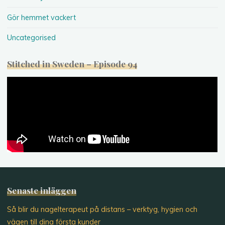
Gör hemmet vackert
Uncategorised
Stitched in Sweden – Episode 94
Senaste inläggen
Så blir du nagelterapeut på distans – verktyg, hygien och
vägen till dina första kunder