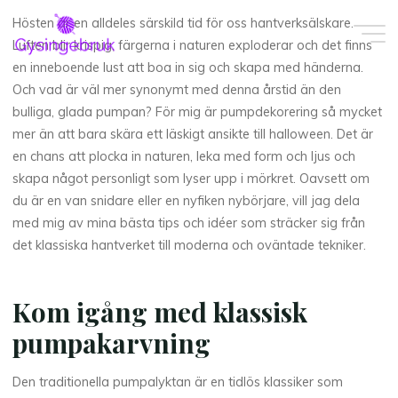
Skip
Hösten är en alldeles särskild tid för oss hantverksälskare.
to
Luften blir krispig, färgerna i naturen exploderar och det finns
content
en inneboende lust att boa in sig och skapa med händerna.
Och vad är väl mer synonymt med denna årstid än den
bulliga, glada pumpan? För mig är pumpdekorering så mycket
mer än att bara skära ett läskigt ansikte till halloween. Det är
en chans att plocka in naturen, leka med form och ljus och
skapa något personligt som lyser upp i mörkret. Oavsett om
du är en van snidare eller en nyfiken nybörjare, vill jag dela
med mig av mina bästa tips och idéer som sträcker sig från
det klassiska hantverket till moderna och oväntade tekniker.
Kom igång med klassisk
pumpakarvning
Den traditionella pumpalyktan är en tidlös klassiker som