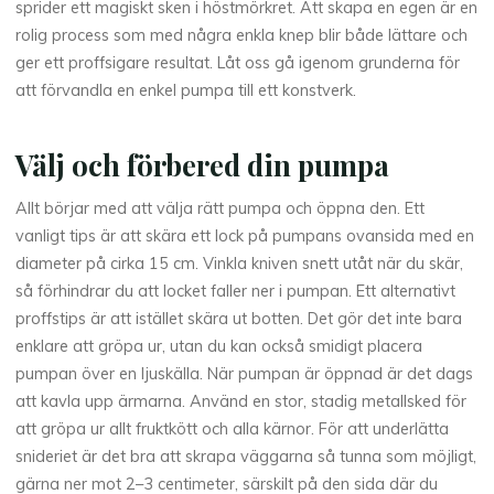
sprider ett magiskt sken i höstmörkret. Att skapa en egen är en
rolig process som med några enkla knep blir både lättare och
ger ett proffsigare resultat. Låt oss gå igenom grunderna för
att förvandla en enkel pumpa till ett konstverk.
Välj och förbered din pumpa
Allt börjar med att välja rätt pumpa och öppna den. Ett
vanligt tips är att skära ett lock på pumpans ovansida med en
diameter på cirka 15 cm. Vinkla kniven snett utåt när du skär,
så förhindrar du att locket faller ner i pumpan. Ett alternativt
proffstips är att istället skära ut botten. Det gör det inte bara
enklare att gröpa ur, utan du kan också smidigt placera
pumpan över en ljuskälla. När pumpan är öppnad är det dags
att kavla upp ärmarna. Använd en stor, stadig metallsked för
att gröpa ur allt fruktkött och alla kärnor. För att underlätta
snideriet är det bra att skrapa väggarna så tunna som möjligt,
gärna ner mot 2–3 centimeter, särskilt på den sida där du