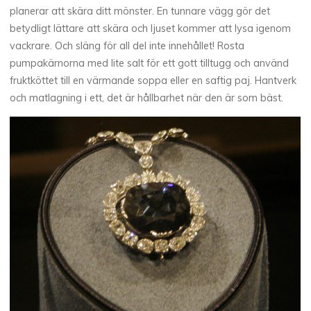
planerar att skära ditt mönster. En tunnare vägg gör det
betydligt lättare att skära och ljuset kommer att lysa igenom
vackrare. Och släng för all del inte innehållet! Rosta
pumpakärnorna med lite salt för ett gott tilltugg och använd
fruktköttet till en värmande soppa eller en saftig paj. Hantverk
och matlagning i ett, det är hållbarhet när den är som bäst.