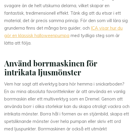
svagare än de helt utskurna delarna, vilket skapar en
fantastisk, tredimensionell effekt. Tänk dig att du etsar i ett
material, det är precis samma princip. För den som vill lära sig
grunderna finns det många bra guider, och
ICA visar hur du
gör en klassisk halloweenpumpa
med tydliga steg som är
lätta att följa.
Använd borrmaskinen för
intrikata ljusmönster
Vem har sagt att elverktyg bara hör hemma i snickarboden?
En av mina absoluta favorittekniker är att använda en vanlig
borrmaskin eller ett multiverktyg som en Dremel. Genom att
använda borr i olika storlekar kan du skapa otroligt vackra och
intrikata mönster. Borra hål i formen av en stjärnbild, skapa ett
spetsliknande mönster över hela pumpan eller skriv ett ord
med ljuspunkter. Borrmaskinen är också ett utmärkt