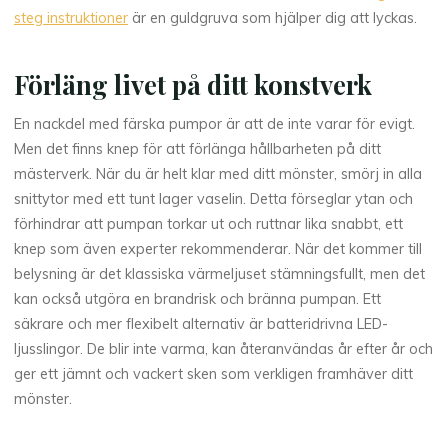
steg instruktioner
är en guldgruva som hjälper dig att lyckas.
Förläng livet på ditt konstverk
En nackdel med färska pumpor är att de inte varar för evigt.
Men det finns knep för att förlänga hållbarheten på ditt
mästerverk. När du är helt klar med ditt mönster, smörj in alla
snittytor med ett tunt lager vaselin. Detta förseglar ytan och
förhindrar att pumpan torkar ut och ruttnar lika snabbt, ett
knep som även experter rekommenderar. När det kommer till
belysning är det klassiska värmeljuset stämningsfullt, men det
kan också utgöra en brandrisk och bränna pumpan. Ett
säkrare och mer flexibelt alternativ är batteridrivna LED-
ljusslingor. De blir inte varma, kan återanvändas år efter år och
ger ett jämnt och vackert sken som verkligen framhäver ditt
mönster.