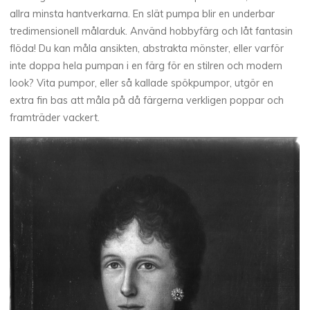
allra minsta hantverkarna. En slät pumpa blir en underbar
tredimensionell målarduk. Använd hobbyfärg och låt fantasin
flöda! Du kan måla ansikten, abstrakta mönster, eller varför
inte doppa hela pumpan i en färg för en stilren och modern
look? Vita pumpor, eller så kallade spökpumpor, utgör en
extra fin bas att måla på då färgerna verkligen poppar och
framträder vackert.