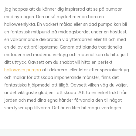
Jag hoppas att du känner dig inspirerad att se på pumpan
med nya ögon. Den är så mycket mer än bara en
halloweenlykta. En vackert målad eller snidad pumpa kan bli
en fantastisk mittpunkt på middagsbordet under en höstfest,
en välkomnande dekoration vid ytterdörren eller till och med
en del av ett bröllopstema. Genom att blanda traditionella
metoder med moderna verktyg och material kan du hitta just
ditt uttryck. Oavsett om du snabbt vill hitta en perfekt
halloween pumpa
att dekorera, eller letar efter specialverktyg
och mallar för att skapa imponerande mönster, finns det
fantastiska hjälpmedel att tillgå. Oavsett vilken väg du väljer,
är det viktigaste glädjen i att skapa. Att ta en enkel frukt från
jorden och med dina egna händer förvandla den till något
som lyser upp tillvaron. Det är en liten bit magi i vardagen.