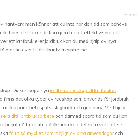
Hems
 av hantverk men känner att du inte har den tid som behövs
rk, finns det saker du kan göra för att effektivisera ditt
iver ett lantbruk eller jordbruk kan du med hjälp av nya
 mer tid över till ditt hantverksintresse.
dskap. Du kan köpa nya
jordbruksredskap till lantbruket
a finns det olika typer av redskap som används för jordbruk.
kantklippare, betesputs, slaghack och gräsharv. Med hjälp
isera ditt lantbruksarbete
och därmed spara tid som du kan
r börjat gå trögt ute på åkrarna kan det vara värt att se
u ska
få ut så mycket som möjligt av dina arbetsdagar
och