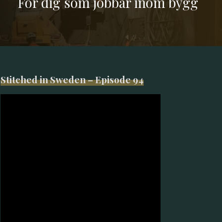
För dig som jobbar inom bygg
Stitched in Sweden – Episode 94