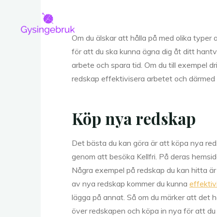
Skip
to
content
Om du älskar att hålla på med olika typer
för att du ska kunna ägna dig åt ditt hantve
arbete och spara tid. Om du till exempel dr
redskap effektivisera arbetet och därmed få
Köp nya redskap
Det bästa du kan göra är att köpa nya re
genom att besöka Kellfri. På deras hemsid
Några exempel på redskap du kan hitta är 
av nya redskap kommer du kunna
effektiv
lägga på annat. Så om du märker att det ha
över redskapen och köpa in nya för att d