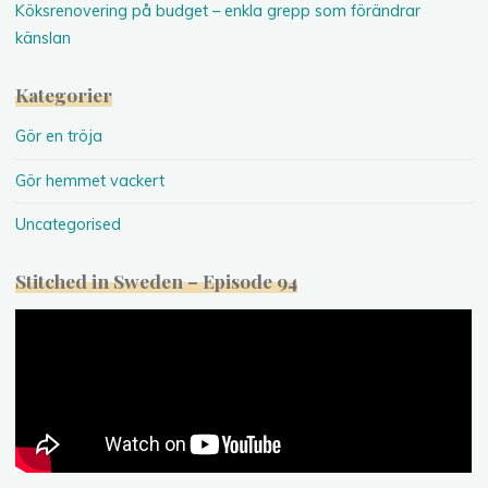
Köksrenovering på budget – enkla grepp som förändrar
känslan
Kategorier
Gör en tröja
Gör hemmet vackert
Uncategorised
Stitched in Sweden – Episode 94