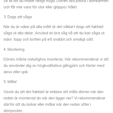
Se till att du mäter riktigt noga. Dörren ska passa i dörrkarmen
och får inte vara för stor eller glappa i hålet.
3. Dags att såga
När du är säker på alla mått är det såklart dags att faktiskt
såga ut alla delar. Använd en bra såg så att du kan såga ut
sidor, topp och botten på ett snabbt och smidigt sätt.
4. Montering
Dörren måste naturligtvis monteras. Här rekommenderar vi att
du använder dig av högkvalitativa gångjärn och fäster med
skruv eller spik.
5. Måla!
Visste du att det faktiskt är enklare att måla dörren när den
redan är monterad än när den ligger ner? Vi rekommenderar
därför att du lackar eller målar när den redan sitter i
dörrposten.