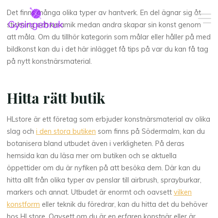
Skip
Det finns många olika typer av hantverk. En del ägnar sig åt
to
stickning och keramik medan andra skapar sin konst genom
content
att måla. Om du tillhör kategorin som målar eller håller på med
bildkonst kan du i det här inlägget få tips på var du kan få tag
på nytt konstnärsmaterial.
Hitta rätt butik
HLstore är ett företag som erbjuder konstnärsmaterial av olika
slag och
i den stora butiken
som finns på Södermalm, kan du
botanisera bland utbudet även i verkligheten. På deras
hemsida kan du läsa mer om butiken och se aktuella
öppettider om du är nyfiken på att besöka dem. Där kan du
hitta allt från olika typer av penslar till airbrush, sprayburkar,
markers och annat. Utbudet är enormt och oavsett
vilken
konstform
eller teknik du föredrar, kan du hitta det du behöver
hos HLstore. Oavsett om du är en erfaren konstnär eller är