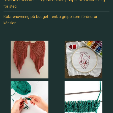
Silverfisk i verkstan? Skydda böcker, papper och textil – steg
för steg
Köksrenovering på budget – enkla grepp som förändrar
känslan